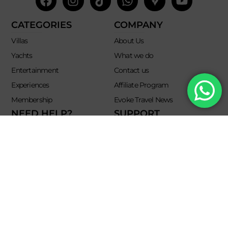
google-
maps
CATEGORIES
COMPANY
Villas
About Us
Yachts
What we do
Entertainment
Contact us
Experiences
Affiliate Program
Membership
Evoke Travel News
NEED HELP?
SUPPORT
Call Us
Account
Terms and Conditions
+52 8121938899
Privacy Policy
+52(844) 808 3758
Email for Us
hello@evokeclub.com.mx