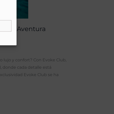
: Una Aventura
 lujo y confort? Con Evoke Club,
al, donde cada detalle está
xclusividad Evoke Club se ha