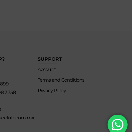
P?
SUPPORT
Account
Terms and Conditions
8899
Privacy Policy
08 3758
s
keclub.com.mx