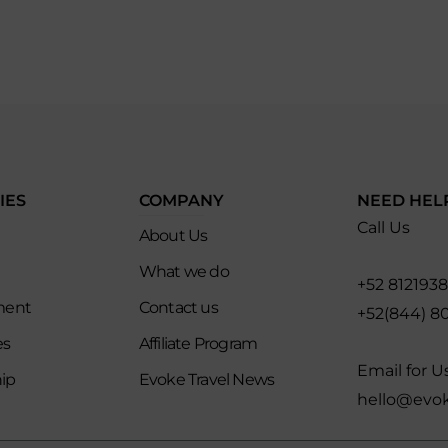
IES
COMPANY
NEED HEL
Call Us
About Us
What we do
+52 812193
ment
Contact us
+52(844) 8
es
Affiliate Program
Email for U
ip
Evoke Travel News
hello@evo