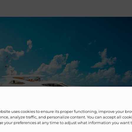
ebsite uses cookies to ensure its proper functioning, improve your br
nce, analyze traffic, and personalize content. You can accept all cook
 your preferences at any time to adjust what information you want 