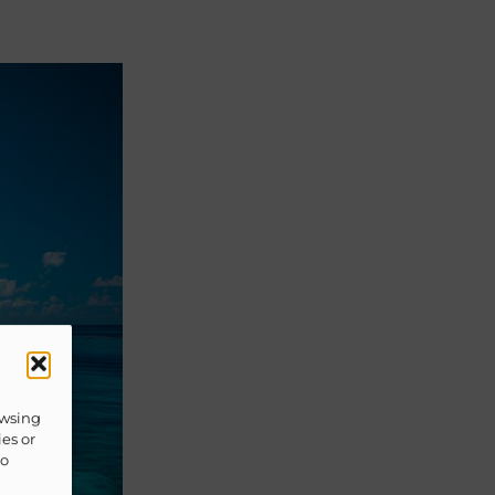
owsing
ies or
to