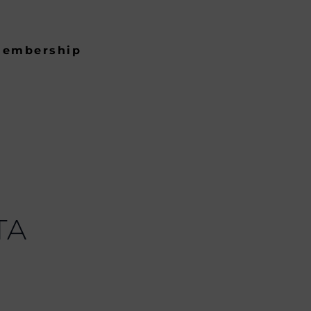
embership
TA