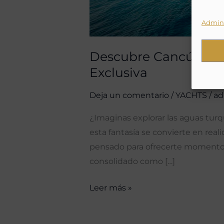
Admini
Descubre Cancún a B
Exclusiva
Deja un comentario
/
YACHTS
/
ad
¿Imaginas explorar las aguas turq
esta fantasía se convierte en real
pensado para ofrecerte momentos
consolidado como […]
Leer más »