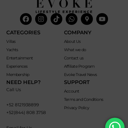
Facebook
Instagram
Tiktok
Whatsapp
Mdi-
Youtub
google-
maps
CATEGORIES
COMPANY
Villas
About Us
Yachts
What we do
Entertainment
Contact us
Experiences
Affiliate Program
Membership
Evoke Travel News
NEED HELP?
SUPPORT
Call Us
Account
Terms and Conditions
+52 8121938899
Privacy Policy
+52(844) 808 3758
Email for Us