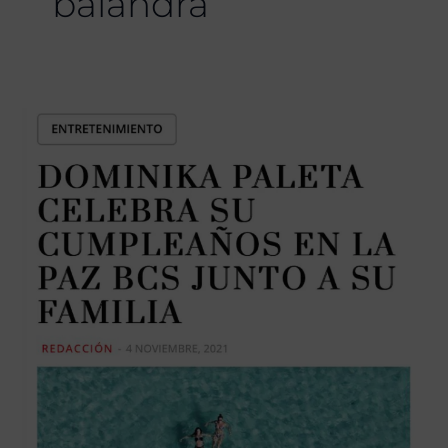
balandra
Evoke
Travel
News
–
Dominika
Paleta
y
Evoke:
Una
Aventura
de
Lujo
en