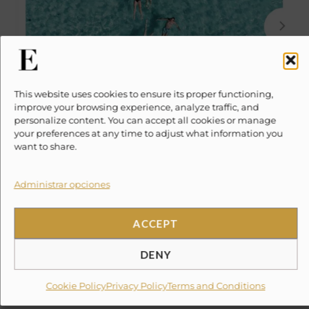
La
Paz,
Baja
California
Sur
This website uses cookies to ensure its proper functioning,
improve your browsing experience, analyze traffic, and
personalize content. You can accept all cookies or manage
your preferences at any time to adjust what information you
want to share.
Administrar opciones
Evoke Travel News – Dominika
ACCEPT
Paleta y Evoke: Una Aventura
DENY
de Lujo en La Paz, Baja
California Sur
Cookie Policy
Privacy Policy
Terms and Conditions